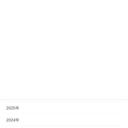
製品情報
セミナー情報
まっすー先生の施術予備校
スケイルテープ
トムソンテクニック
フレクションテクニック
アーカイブ
2026年
2025年
2024年