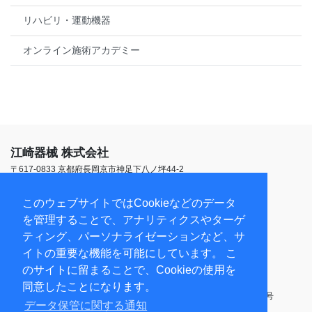
リハビリ・運動機器
オンライン施術アカデミー
江崎器械 株式会社
〒617-0833 京都府長岡京市神足下八ノ坪44-2
TEL:
075-952-1553
受付時間 平日9:00~18:00
このウェブサイトではCookieなどのデータ
を管理することで、アナリティクスやターゲ
第三種医療機器製造販売業（京都本社）26B3X00021
ティング、パーソナライゼーションなど、サ
第三種医療機器製造業（京都本社）26BY006006
医療機器修理業（京都本社）26BS200097
イトの重要な機能を可能にしています。 こ
医療機器修理業（東京営業所）13BS201366
のサイトに留まることで、Cookieの使用を
高度管理医療機器等販売業・貸与業（京都本社）乙訓第90017号
同意したことになります。
高度管理医療機器等販売業・貸与業（東京営業所）19江衛薬01第14号
データ保管に関する通知
古物商許可 京都府公安委員会 第612219810019号