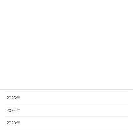
セミナー情報
まっすー先生の施術予備校
スケイルテープ
トムソンテクニック
フレクションテクニック
アーカイブ
2026年
2025年
2024年
2023年