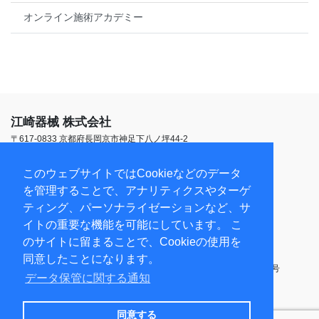
オンライン施術アカデミー
江崎器械 株式会社
〒617-0833 京都府長岡京市神足下八ノ坪44-2
TEL:
075-952-1553
受付時間 平日9:00~18:00
このウェブサイトではCookieなどのデータ
を管理することで、アナリティクスやターゲ
第三種医療機器製造販売業（京都本社）26B3X00021
ティング、パーソナライゼーションなど、サ
第三種医療機器製造業（京都本社）26BY006006
医療機器修理業（京都本社）26BS200097
イトの重要な機能を可能にしています。 こ
医療機器修理業（東京営業所）13BS201366
のサイトに留まることで、Cookieの使用を
高度管理医療機器等販売業・貸与業（京都本社）乙訓第90017号
同意したことになります。
高度管理医療機器等販売業・貸与業（東京営業所）19江衛薬01第14号
データ保管に関する通知
古物商許可 京都府公安委員会 第612219810019号
サイト利用規約
プライバシーポリシー
サイトマップ
同意する