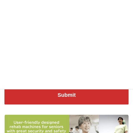
Please agree to our
Privacy Policy
before submitting.