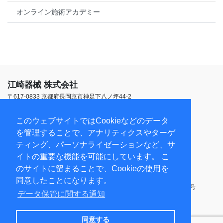
オンライン施術アカデミー
江崎器械 株式会社
〒617-0833 京都府長岡京市神足下八ノ坪44-2
TEL:
075-952-1553
受付時間 平日9:00~18:00
このウェブサイトではCookieなどのデータ
を管理することで、アナリティクスやターゲ
第三種医療機器製造販売業（京都本社）26B3X00021
ティング、パーソナライゼーションなど、サ
第三種医療機器製造業（京都本社）26BY006006
イトの重要な機能を可能にしています。 こ
医療機器修理業（京都本社）26BS200097
医療機器修理業（東京営業所）13BS201366
のサイトに留まることで、Cookieの使用を
高度管理医療機器等販売業・貸与業（京都本社）乙訓第90017号
同意したことになります。
高度管理医療機器等販売業・貸与業（東京営業所）19江衛薬01第14号
データ保管に関する通知
古物商許可 京都府公安委員会 第612219810019号
サイト利用規約
プライバシーポリシー
サイトマップ
同意する