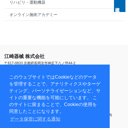
リハビリ・運動機器
オンライン施術アカデミー
江崎器械 株式会社
〒617-0833 京都府長岡京市神足下八ノ坪44-2
TEL:
075-952-1553
受付時間 平日9:00~18:00
このウェブサイトではCookieなどのデータ
を管理することで、アナリティクスやターゲ
第三種医療機器製造販売業（京都本社）26B3X00021
ティング、パーソナライゼーションなど、サ
第三種医療機器製造業（京都本社）26BY006006
医療機器修理業（京都本社）26BS200097
イトの重要な機能を可能にしています。 こ
医療機器修理業（東京営業所）13BS201366
のサイトに留まることで、Cookieの使用を
高度管理医療機器等販売業・貸与業（京都本社）乙訓第90017号
同意したことになります。
高度管理医療機器等販売業・貸与業（東京営業所）19江衛薬01第14号
データ保管に関する通知
古物商許可 京都府公安委員会 第612219810019号