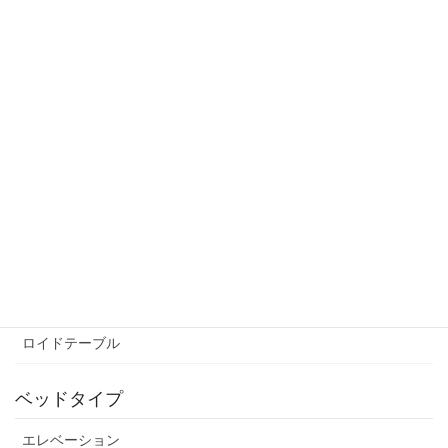
クドロップ
2024年6月20日
エサキオリジナル
次の記事
【769】エサキMarkⅣ EV チルト
ヘッド ウィング付
2025年2月3日
メーカーリスト
エサキオリジナル
ツゥーリテーブル
ロイドテーブル
ベッドタイプ
エレベーション